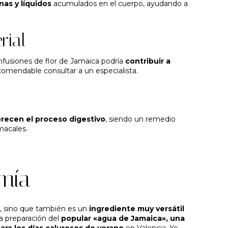
nas y líquidos
acumulados en el cuerpo, ayudando a
rial
nfusiones de flor de Jamaica podría
contribuir a
omendable consultar a un especialista.
recen el proceso digestivo
, siendo un remedio
macales.
mía
ud, sino que también es un
ingrediente muy versátil
a preparación del
popular «agua de Jamaica», una
ara los días calurosos de verano
en Valencia. Yo