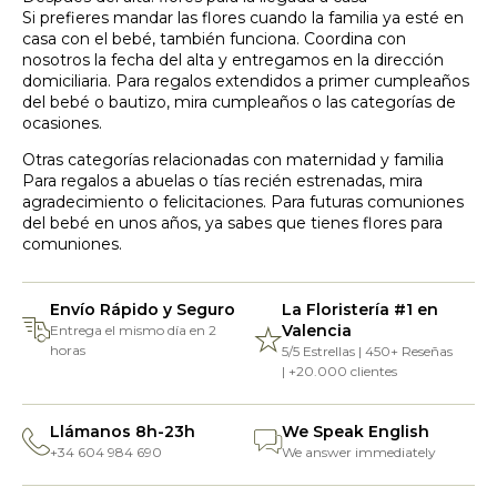
Si prefieres mandar las flores cuando la familia ya esté en
casa con el bebé, también funciona. Coordina con
nosotros la fecha del alta y entregamos en la dirección
domiciliaria. Para regalos extendidos a primer cumpleaños
del bebé o bautizo, mira
cumpleaños
o las categorías de
ocasiones
.
Otras categorías relacionadas con maternidad y familia
Para regalos a abuelas o tías recién estrenadas, mira
agradecimiento
o
felicitaciones
. Para futuras comuniones
del bebé en unos años, ya sabes que tienes
flores para
comuniones
.
Envío Rápido y Seguro
La Floristería #1 en
Valencia
Entrega el mismo día en 2
horas
5/5 Estrellas | 450+ Reseñas
| +20.000 clientes
Llámanos 8h-23h
We Speak English
+34 604 984 690
We answer immediately