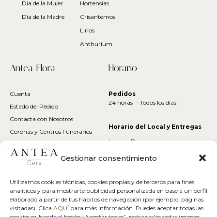
Día de la Mujer
Hortensias
Día de la Madre
Crisantemos
Lirios
Anthurium
Antea Flora
Horario
Cuenta
Pedidos
24 horas – Todos los días
Estado del Pedido
Contacta con Nosotros
Horario del Local y Entregas
Coronas y Centros Funerarios
Lunes – Domingo:
10am – 11pm
Gestionar consentimiento
Suscríbite a Nuestro Boletín
Utilizamos cookies técnicas, cookies propias y de terceros para fines
analíticos y para mostrarte publicidad personalizada en base a un perfil
elaborado a partir de tus hábitos de navegación (por ejemplo, páginas
Suscríbete para recibir avisos, promociones exclusivas, tips de flores y
visitadas). Clica
AQUÍ
para más información. Puedes aceptar todas las
mucho más
cookies pulsando el botón “Aceptar todas”, rechazarlas todas (menos