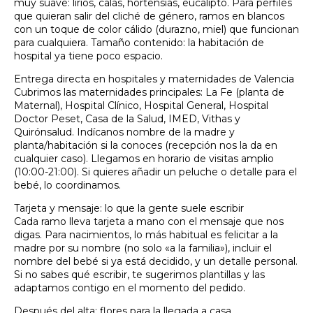
muy suave: lirios, calas, hortensias, eucalipto. Para perfiles
que quieran salir del cliché de género, ramos en blancos
con un toque de color cálido (durazno, miel) que funcionan
para cualquiera. Tamaño contenido: la habitación de
hospital ya tiene poco espacio.
Entrega directa en hospitales y maternidades de Valencia
Cubrimos las maternidades principales: La Fe (planta de
Maternal), Hospital Clínico, Hospital General, Hospital
Doctor Peset, Casa de la Salud, IMED, Vithas y
Quirónsalud. Indícanos nombre de la madre y
planta/habitación si la conoces (recepción nos la da en
cualquier caso). Llegamos en horario de visitas amplio
(10:00-21:00). Si quieres añadir un peluche o detalle para el
bebé, lo coordinamos.
Tarjeta y mensaje: lo que la gente suele escribir
Cada ramo lleva tarjeta a mano con el mensaje que nos
digas. Para nacimientos, lo más habitual es felicitar a la
madre por su nombre (no solo «a la familia»), incluir el
nombre del bebé si ya está decidido, y un detalle personal.
Si no sabes qué escribir, te sugerimos plantillas y las
adaptamos contigo en el momento del pedido.
Después del alta: flores para la llegada a casa