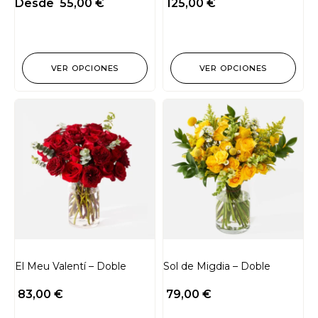
Desde
55,00
€
125,00
€
VER OPCIONES
VER OPCIONES
El Meu Valentí – Doble
Sol de Migdia – Doble
83,00
€
79,00
€