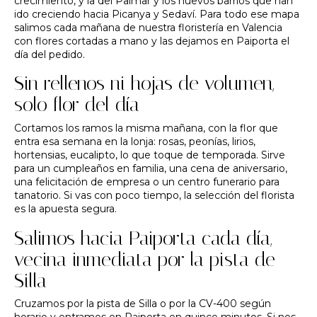
crecimiento, y la del Palmar y los nuevos barrios que han
ido creciendo hacia Picanya y Sedaví. Para todo ese mapa
salimos cada mañana de nuestra
floristería en Valencia
con flores cortadas a mano y las dejamos en Paiporta el
día del pedido.
Sin rellenos ni hojas de volumen,
solo flor del día
Cortamos los ramos la misma mañana, con la flor que
entra esa semana en la lonja: rosas, peonías, lirios,
hortensias, eucalipto, lo que toque de temporada. Sirve
para un
cumpleaños
en familia, una
cena de aniversario
,
una
felicitación
de empresa o un
centro funerario
para
tanatorio. Si vas con poco tiempo, la
selección del florista
es la apuesta segura.
Salimos hacia Paiporta cada día,
vecina inmediata por la pista de
Silla
Cruzamos por la pista de Silla o por la CV-400 según