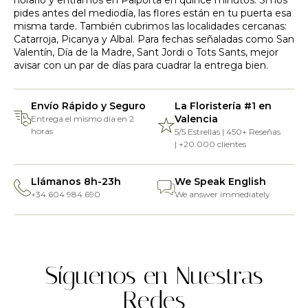
horario y entramos en Paiporta en quince minutos. Si nos
pides antes del mediodía, las flores están en tu puerta esa
misma tarde. También cubrimos las localidades cercanas:
Catarroja
,
Picanya
y
Albal
. Para fechas señaladas como San
Valentín, Día de la Madre, Sant Jordi o Tots Sants, mejor
avisar con un par de días para cuadrar la entrega bien.
Envío Rápido y Seguro
La Floristería #1 en
Valencia
Entrega el mismo día en 2
horas
5/5 Estrellas | 450+ Reseñas
| +20.000 clientes
Llámanos 8h-23h
We Speak English
+34 604 984 690
We answer immediately
Síguenos en Nuestras
Redes