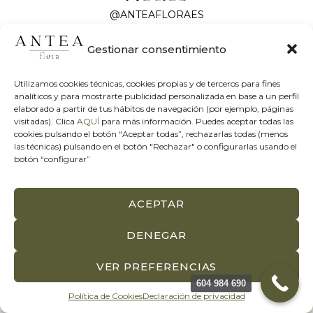
@ANTEAFLORAES
Gestionar consentimiento
Utilizamos cookies técnicas, cookies propias y de terceros para fines
analíticos y para mostrarte publicidad personalizada en base a un perfil
elaborado a partir de tus hábitos de navegación (por ejemplo, páginas
visitadas). Clica
AQUÍ
para más información. Puedes aceptar todas las
cookies pulsando el botón “Aceptar todas”, rechazarlas todas (menos
las técnicas) pulsando en el botón "Rechazar" o configurarlas usando el
botón “configurar”
Florísteria en Valencia
Flores a Domicilio Valencia
ACEPTAR
Calle Salamanca, 27, 46005 Valencia
DENEGAR
+34 604 984 690
atencionalcliente@anteaflora.com
VER PREFERENCIAS
604 984 690
Política de Cookies
Declaración de privacidad
Haz clic para aceptar cookies de