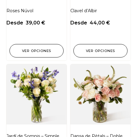
Roses Núvol
Clavel d’Albir
Desde
39,00
€
Desde
44,00
€
VER OPCIONES
VER OPCIONES
Jardí de Somnis – Simple
Dansa de Pètals – Doble