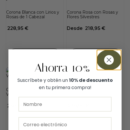
Corona Blanca con Lirios y
Corona Rosa con Rosas y
Rosas de 1 Cabezal
Flores Silvestres
228,95
€
Desde
218,95
€
VER OPCIONES
VER OPCIONES
Ahorra 10%
Suscríbete y obtén un
10% de descuento
en tu primera compra!
Cruz Funeraria Blanca en
Cruz Funeraria Roja en
Valencia
Valencia
238,95
€
238,95
€
Email