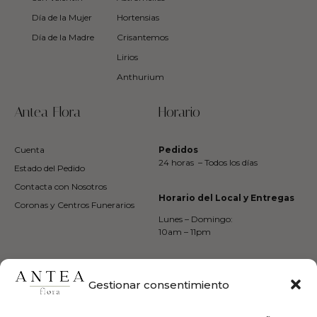
Día de la Mujer
Hortensias
Día de la Madre
Crisantemos
Lirios
Anthurium
Antea Flora
Horario
Cuenta
Pedidos
24 horas – Todos los días
Estado del Pedido
Contacta con Nosotros
Horario del Local y Entregas
Coronas y Centros Funerarios
Lunes – Domingo:
10am – 11pm
Suscríbite a Nuestro Boletín
Gestionar consentimiento
Suscríbete para recibir avisos, promociones exclusivas, tips de flores y