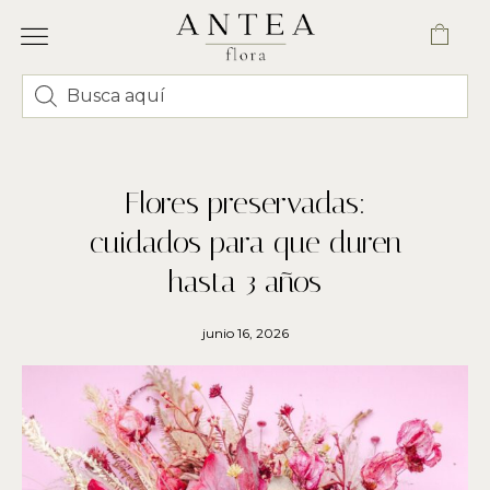
FLORES Y RAMOS
CORONAS Y CENTROS FUNERARIOS
ENVÍO VALENCIA
Flores preservadas:
cuidados para que duren
hasta 3 años
junio 16, 2026