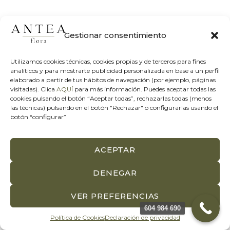
Gestionar consentimiento
Utilizamos cookies técnicas, cookies propias y de terceros para fines
analíticos y para mostrarte publicidad personalizada en base a un perfil
elaborado a partir de tus hábitos de navegación (por ejemplo, páginas
visitadas). Clica
AQUÍ
para más información. Puedes aceptar todas las
cookies pulsando el botón “Aceptar todas”, rechazarlas todas (menos
las técnicas) pulsando en el botón "Rechazar" o configurarlas usando el
botón “configurar”
ACEPTAR
DENEGAR
CONSEJOS Y CUIDADOS
,
CUIDADO DE FLORES
¿Tus plantas y flores se echan a perder? Descubre
VER PREFERENCIAS
las causas y soluciones
604 984 690
Política de Cookies
Declaración de privacidad
¿Tus plantas y flores se están marchitando? Descubre las