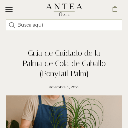
FLORES Y RAMOS
CORONAS Y CENTROS FUNERARIOS
ENVÍO VALENCIA
Guía de Cuidado de la
Palma de Cola de Caballo
(Ponytail Palm)
diciembre 15, 2025