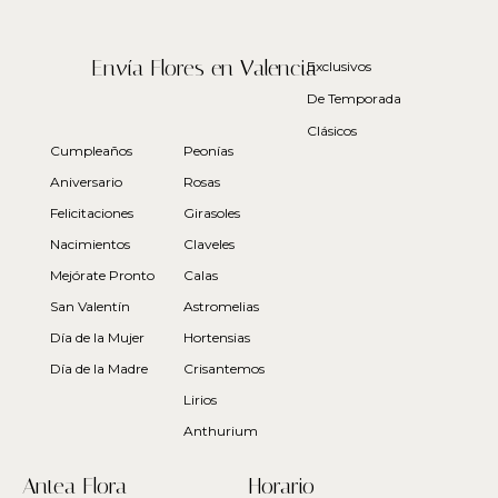
Envía Flores en Valencia
Exclusivos
De Temporada
Clásicos
Cumpleaños
Peonías
Aniversario
Rosas
Felicitaciones
Girasoles
Nacimientos
Claveles
Mejórate Pronto
Calas
San Valentín
Astromelias
Día de la Mujer
Hortensias
Día de la Madre
Crisantemos
Lirios
Anthurium
Antea Flora
Horario