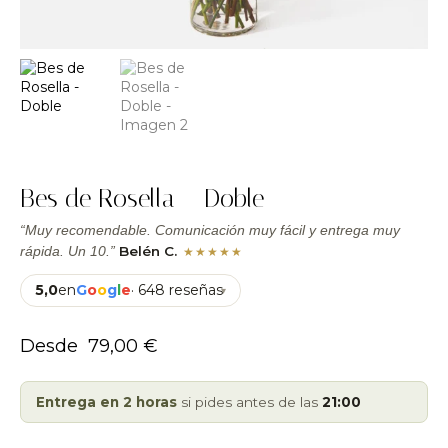
Bes de Rosella – Doble
“Muy recomendable. Comunicación muy fácil y entrega muy
Belén C.
rápida. Un 10.”
★★★★★
5,0
en
G
o
o
g
l
e
· 648 reseñas
▾
Desde
79,00
€
Entrega en 2 horas
si pides antes de las
21:00