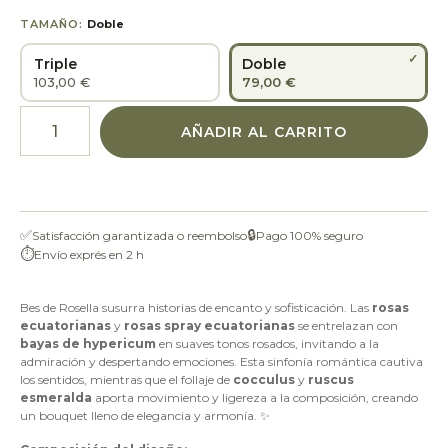
TAMAÑO:
Doble
Triple
Doble
103,00 €
79,00 €
AÑADIR AL CARRITO
✅
🔒
Satisfacción garantizada o reembolso
Pago 100% seguro
⏱
Envío exprés en 2 h
Bes de Rosella
susurra historias de encanto y sofisticación. Las
rosas
ecuatorianas
y
rosas spray ecuatorianas
se entrelazan con
bayas de hypericum
en suaves tonos rosados, invitando a la
admiración y despertando emociones. Esta sinfonía romántica cautiva
los sentidos, mientras que el follaje de
cocculus
y
ruscus
esmeralda
aporta movimiento y ligereza a la composición, creando
un bouquet lleno de elegancia y armonía. ✨