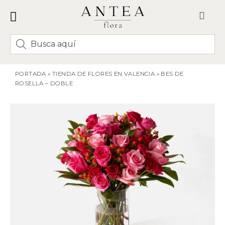
FLORES Y RAMOS
CORONAS Y CENTROS FUNERARIOS
ENVÍO VALENCIA
PORTADA
»
TIENDA DE FLORES EN VALENCIA
»
BES DE
ROSELLA – DOBLE