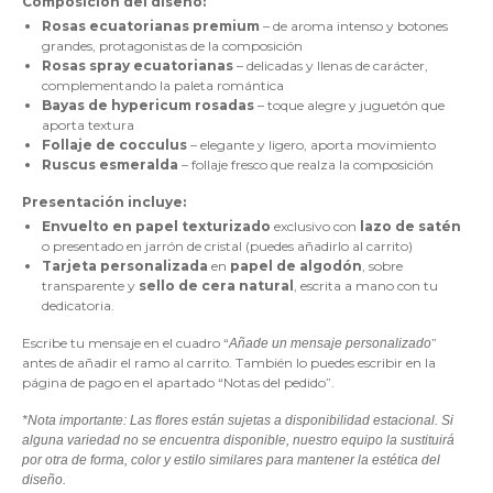
Composición del diseño:
Rosas ecuatorianas premium
– de aroma intenso y botones
grandes, protagonistas de la composición
Rosas spray ecuatorianas
– delicadas y llenas de carácter,
complementando la paleta romántica
Bayas de hypericum rosadas
– toque alegre y juguetón que
aporta textura
Follaje de cocculus
– elegante y ligero, aporta movimiento
Ruscus esmeralda
– follaje fresco que realza la composición
Presentación incluye:
Envuelto en papel texturizado
exclusivo con
lazo de satén
o presentado en jarrón de cristal (puedes añadirlo al carrito)
Tarjeta personalizada
en
papel de algodón
, sobre
transparente y
sello de cera natural
, escrita a mano con tu
dedicatoria.
Escribe tu mensaje en el cuadro “
”
Añade un mensaje personalizado
antes de añadir el ramo al carrito. También lo puedes escribir en la
página de pago en el apartado “Notas del pedido”.
*Nota importante: Las flores están sujetas a disponibilidad estacional. Si
alguna variedad no se encuentra disponible, nuestro equipo la sustituirá
por otra de forma, color y estilo similares para mantener la estética del
diseño.