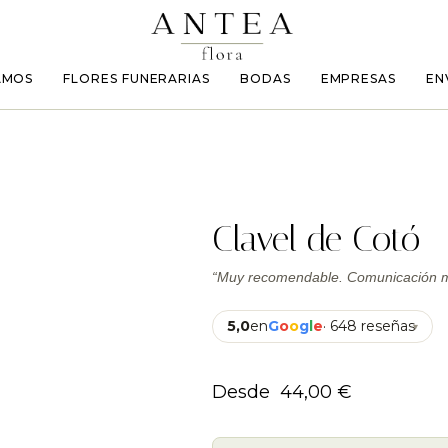
AMOS
FLORES FUNERARIAS
BODAS
EMPRESAS
EN
Clavel de Cotó
“Muy recomendable. Comunicación mu
5,0
en
G
o
o
g
l
e
· 648 reseñas
▾
Desde
44,00
€