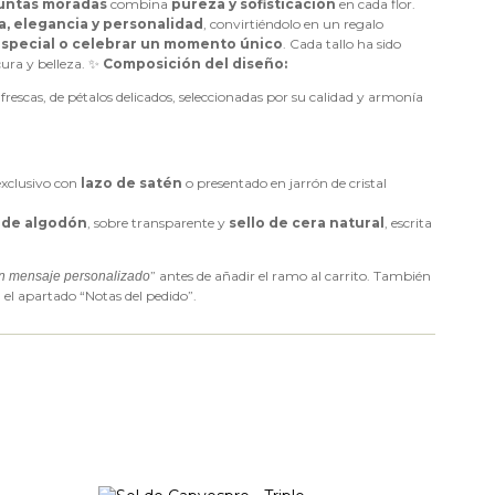
puntas moradas
combina
pureza y sofisticación
en cada flor.
a, elegancia y personalidad
, convirtiéndolo en un regalo
especial o celebrar un momento único
. Cada tallo ha sido
ura y belleza. ✨
Composición del diseño:
 frescas, de pétalos delicados, seleccionadas por su calidad y armonía
xclusivo con
lazo de satén
o presentado en jarrón de cristal
l de algodón
, sobre transparente y
sello de cera natural
, escrita
” antes de añadir el ramo al carrito. También
n mensaje personalizado
 el apartado “Notas del pedido”.