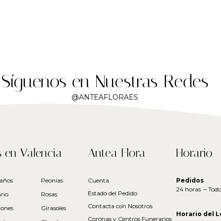
Síguenos en Nuestras Redes
@ANTEAFLORAES
s en Valencia
Antea Flora
Horario
años
Peonías
Cuenta
Pedidos
24 horas – Todos
Estado del Pedido
rio
Rosas
Contacta con Nosotros
ciones
Girasoles
Horario del L
Coronas y Centros Funerarios