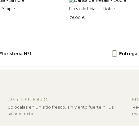
– Simple
Dansa de Pètals – Doble
76,00
€
Floristería Nº1
Entrega
LUZ Y TEMPERATURA
REC
Colócalas en un sitio fresco, sin viento fuerte ni luz
Rec
solar directa.
mar