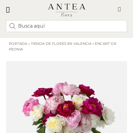
FLORES Y RAMOS
CORONAS Y CENTROS FUNERARIOS
ENVÍO VALENCIA
PORTADA
»
TIENDA DE FLORES EN VALENCIA
»
ENCANT DE
PEONIA