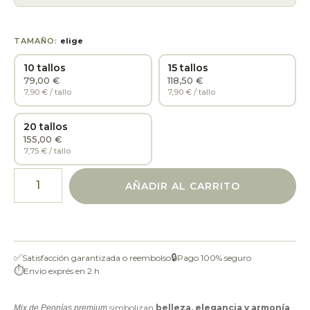
TAMAÑO:
elige
10 tallos
15 tallos
79,00 €
118,50 €
7,90 € / tallo
7,90 € / tallo
20 tallos
155,00 €
7,75 € / tallo
AÑADIR AL CARRITO
✅
🔒
Satisfacción garantizada o reembolso
Pago 100% seguro
⏱
Envío exprés en 2 h
simbolizan
belleza, elegancia y armonía
,
Mix de Peonías premium