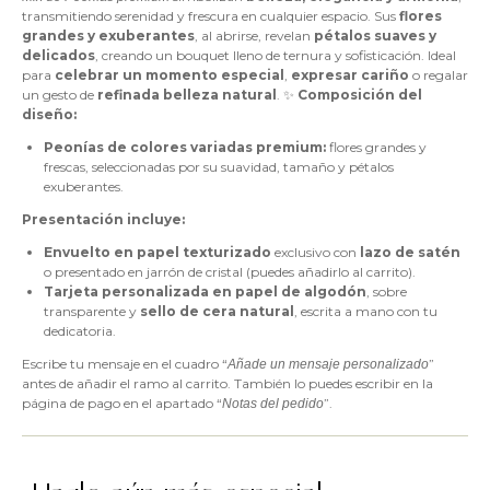
transmitiendo serenidad y frescura en cualquier espacio. Sus
flores
grandes y exuberantes
, al abrirse, revelan
pétalos suaves y
delicados
, creando un bouquet lleno de ternura y sofisticación. Ideal
para
celebrar un momento especial
,
expresar cariño
o regalar
un gesto de
refinada belleza natural
. ✨
Composición del
diseño:
Peonías de colores variadas premium:
flores grandes y
frescas, seleccionadas por su suavidad, tamaño y pétalos
exuberantes.
Presentación incluye:
Envuelto en papel texturizado
exclusivo con
lazo de satén
o presentado en jarrón de cristal (puedes añadirlo al carrito).
Tarjeta personalizada en papel de algodón
, sobre
transparente y
sello de cera natural
, escrita a mano con tu
dedicatoria.
Escribe tu mensaje en el cuadro “
”
Añade un mensaje personalizado
antes de añadir el ramo al carrito. También lo puedes escribir en la
página de pago en el apartado “
”.
Notas del pedido