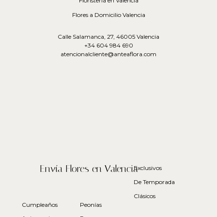
Florísteria en Valencia
Flores a Domicilio Valencia
Calle Salamanca, 27, 46005 Valencia
+34 604 984 690
atencionalcliente@anteaflora.com
Envía Flores en Valencia
Exclusivos
De Temporada
Clásicos
Cumpleaños
Peonías