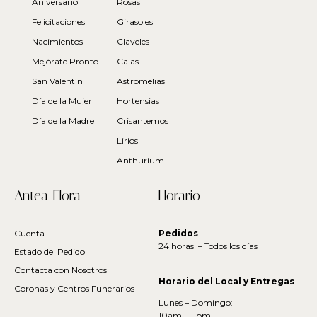
Aniversario
Rosas
Felicitaciones
Girasoles
Nacimientos
Claveles
Mejórate Pronto
Calas
San Valentín
Astromelias
Día de la Mujer
Hortensias
Día de la Madre
Crisantemos
Lirios
Anthurium
Antea Flora
Horario
Cuenta
Pedidos
24 horas – Todos los días
Estado del Pedido
Contacta con Nosotros
Horario del Local y Entregas
Coronas y Centros Funerarios
Lunes – Domingo:
10am – 11pm