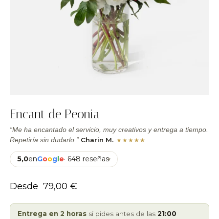
Encant de Peonia
“Me ha encantado el servicio, muy creativos y entrega a tiempo.
Charin M.
Repetiría sin dudarlo.”
★★★★★
5,0
en
G
o
o
g
l
e
· 648 reseñas
▾
Desde
79,00
€
Entrega en 2 horas
si pides antes de las
21:00