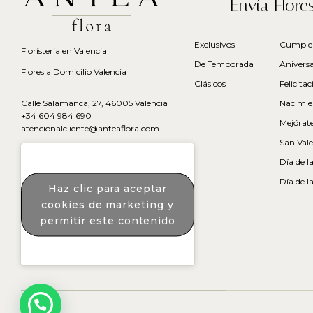
Envía Flore
Exclusivos
Cumple
Florísteria en Valencia
De Temporada
Aniversa
Flores a Domicilio Valencia
Clásicos
Felicita
Nacimie
Calle Salamanca, 27, 46005 Valencia
+34 604 984 690
Mejórat
atencionalcliente@anteaflora.com
San Vale
Día de l
Día de l
Haz clic para aceptar
cookies de marketing y
permitir este contenido