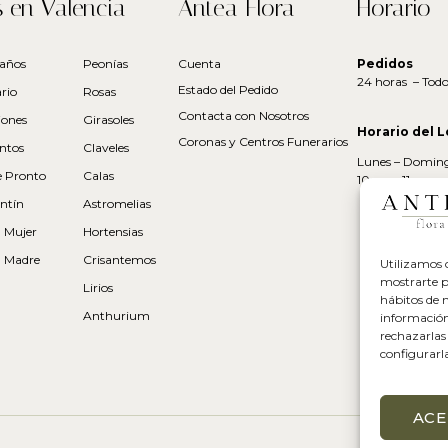
s en Valencia
Antea Flora
Horario
años
Peonías
Cuenta
Pedidos
24 horas – Todos
Estado del Pedido
rio
Rosas
Contacta con Nosotros
ciones
Girasoles
Horario del L
Coronas y Centros Funerarios
ntos
Claveles
Lunes – Domin
e Pronto
Calas
10am – 11pm
ntín
Astromelias
a Mujer
Hortensias
a Madre
Crisantemos
Utilizamos c
mostrarte p
Lirios
hábitos de 
Anthurium
información
rechazarlas
configurarl
ACE