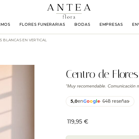
AMOS
FLORES FUNERARIAS
BODAS
EMPRESAS
EN
S BLANCAS EN VERTICAL
Centro de Flores
“Muy recomendable. Comunicación mu
5,0
en
G
o
o
g
l
e
· 648 reseñas
▾
119,95
€