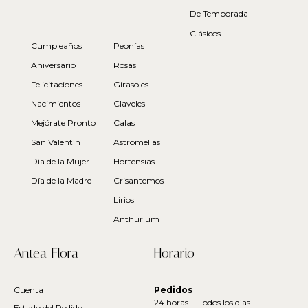
De Temporada
Clásicos
Cumpleaños
Peonías
Aniversario
Rosas
Felicitaciones
Girasoles
Nacimientos
Claveles
Mejórate Pronto
Calas
San Valentín
Astromelias
Día de la Mujer
Hortensias
Día de la Madre
Crisantemos
Lirios
Anthurium
Antea Flora
Horario
Cuenta
Pedidos
24 horas – Todos los días
Estado del Pedido