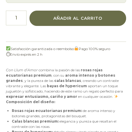
AÑADIR AL CARRITO
Satisfacción garantizada o reembolso
Pago 100% seguro
⏱
Envío exprés en 2 h
Con Llum d’Amor
combina la pasión de las
rosas rojas
ecuatorianas premium
, con su
aroma intenso y botones
grandes
, y la pureza de las
calas blancas
, creando un contraste
vibrante y elegante. Las
bayas de hypericum
aportan un toque
juguetón y sofisticado, haciendo de este ramo un regalo perfecto para
expresar entusiasmo, cariño y amor
en cualquier ocasión.
Composición del diseño:
Rosas rojas ecuatorianas premium:
de aroma intenso y
botones grandes, protagonistas del bouquet.
Calas blancas premium:
elegancia y pureza que resaltan el
contraste con las rosas.
Bayas de hypericum:
detalle alegre y texturizado que aporta