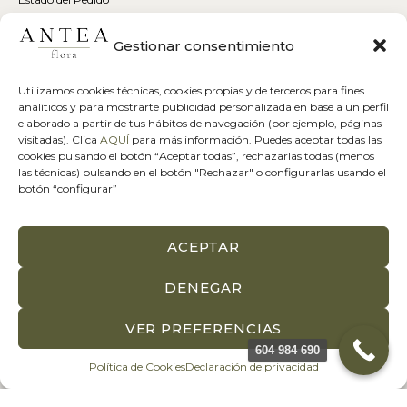
Contacta con Nosotros
Horario del Local y Entregas
Gestionar consentimiento
Coronas y Centros Funerarios
Lunes – Domingo:
10am – 11pm
Utilizamos cookies técnicas, cookies propias y de terceros para fines
analíticos y para mostrarte publicidad personalizada en base a un perfil
elaborado a partir de tus hábitos de navegación (por ejemplo, páginas
Suscríbite a Nuestro Boletín
visitadas). Clica
AQUÍ
para más información. Puedes aceptar todas las
cookies pulsando el botón “Aceptar todas”, rechazarlas todas (menos
las técnicas) pulsando en el botón "Rechazar" o configurarlas usando el
Suscríbete para recibir avisos, promociones exclusivas, tips de flores y
botón “configurar”
mucho más
ACEPTAR
DENEGAR
VER PREFERENCIAS
604 984 690
© 2026
Antea Flora
Política de Cookies
Declaración de privacidad
Política de Privacidad
Política de Cookies
Política de