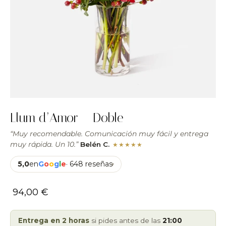
Llum d’Amor – Doble
“Muy recomendable. Comunicación muy fácil y entrega
muy rápida. Un 10.”
Belén C.
★★★★★
5,0
en
G
o
o
g
l
e
· 648 reseñas
▾
94,00
€
Entrega en 2 horas
si pides antes de las
21:00