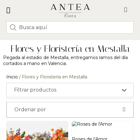
FLORES Y RAMOS
CORONAS Y CENTROS FUNERARIOS
ENVÍO VALENCIA
Flores y Floristería en Mestalla
Pegada al estadio de Mestalla, entregamos ramos del día
cortados a mano en Valencia.
Inicio
/ Flores y Floristería en Mestalla
Filtrar productos
›
Ordenar por
Roses de l’Amor