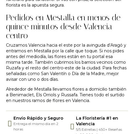
florista
es la apuesta segura.
Pedidos en Mestalla en menos de
quince minutos desde Valencia
centro
Cruzamos Valencia hacia el este por la avinguda d’Aragó y
entramos en Mestalla por la calle que toque. Si nos pides
antes del mediodía, las flores están en tu portal esa
misma tarde. También cubrimos los barrios vecinos como
Ruzafa
y el resto del centro-este de la ciudad. Para fechas
señaladas como San Valentín o Día de la Madre, mejor
avisar con uno o dos días.
Alrededor de Mestalla llevamos flores a domicilio también
a
Benimaclet
,
Els Orriols
y
Russafa
. Tienes todo el surtido
en nuestros
ramos de flores en Valencia
.
Envío Rápido y Seguro
La Floristería #1 en
Valencia
Entrega el mismo día en 2
horas
5/5 Estrellas | 450+ Reseñas